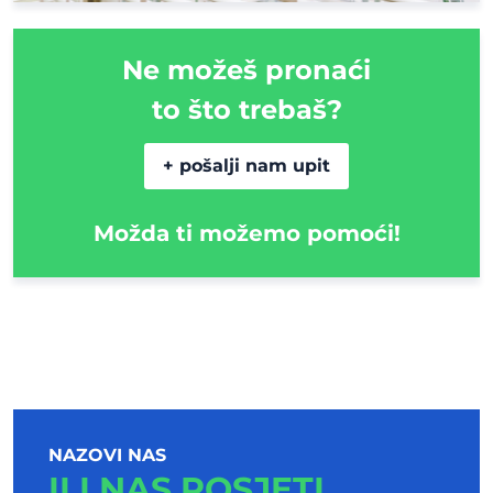
Ne možeš pronaći
to što trebaš?
+ pošalji nam upit
Možda ti možemo pomoći!
NAZOVI NAS
ILI NAS POSJETI