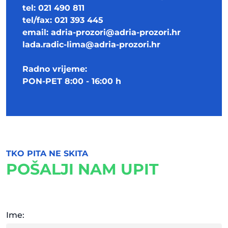
tel: 021 490 811
tel/fax: 021 393 445
email:
adria-prozori@adria-prozori.hr
lada.radic-lima@adria-prozori.hr
Radno vrijeme:
PON-PET 8:00 - 16:00 h
TKO PITA NE SKITA
POŠALJI NAM UPIT
Ime: