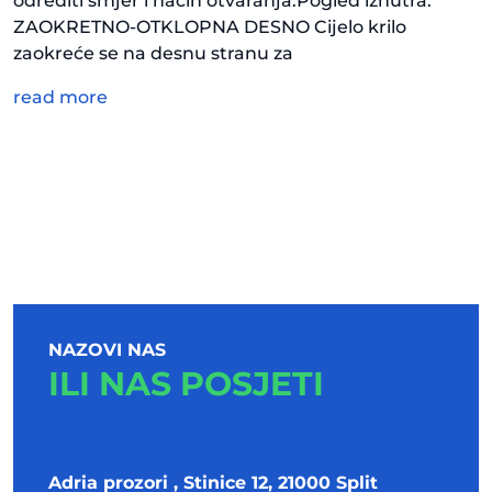
odrediti smjer i način otvaranja.Pogled iznutra.
ZAOKRETNO-OTKLOPNA DESNO Cijelo krilo
zaokreće se na desnu stranu za
read more
NAZOVI NAS
ILI NAS POSJETI
Adria prozori , Stinice 12, 21000 Split