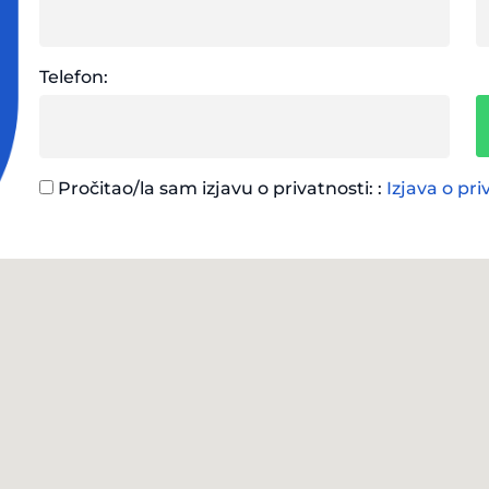
Telefon:
Pročitao/la sam izjavu o privatnosti: :
Izjava o pri