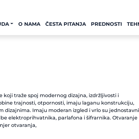
UDA
O NAMA
ČESTA PITANJA
PREDNOSTI
TEH
 koji traže spoj modernog dizajna, izdržljivosti i
obine trajnosti, otpornosti, imaju laganu konstrukciju,
im dizajnima. Imaju moderan izgled i vrlo su jednostavni
 elektroprihvatnika, parlafona i šifrarnika. Otvaranje 
smjer otvaranja,