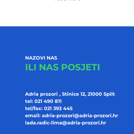
NAZOVI NAS
ILI NAS POSJETI
Adria prozori , Stinice 12, 21000 Split
tel: 021 490 811
tel/fax: 021 393 445
email:
adria-prozori@adria-prozori.hr
lada.radic-lima@adria-prozori.hr