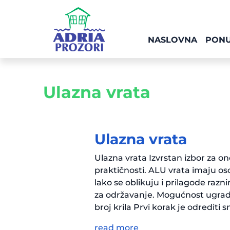
NASLOVNA
PON
Ulazna vrata
Ulazna vrata
Ulazna vrata Izvrstan izbor za one
praktičnosti. ALU vrata imaju os
lako se oblikuju i prilagode razn
za održavanje. Mogućnost ugradbe
broj krila Prvi korak je odrediti 
read more