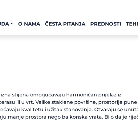
UDA
O NAMA
ČESTA PITANJA
PREDNOSTI
TEH
-klizna stijena omogućavaju harmoničan prijelaz iz
asu ili u vrt. Velike staklene površine, prostorije pune
većavaju kvalitetu i užitak stanovanja. Otvaraju se unut
aju manje prostora nego balkonska vrata. Bilo da je rije