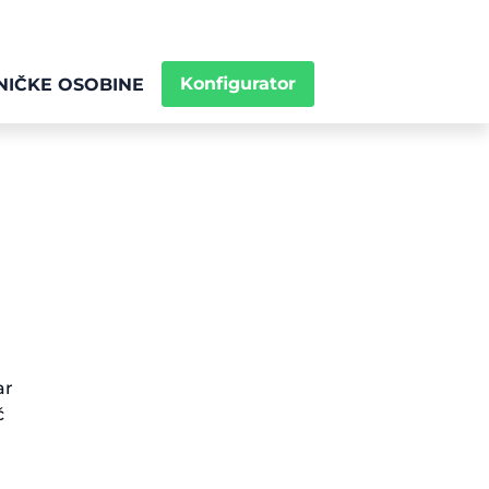
Konfigurator
NIČKE OSOBINE
ar
č