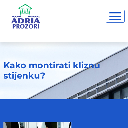
Kako montirati kliznu
stijenku?