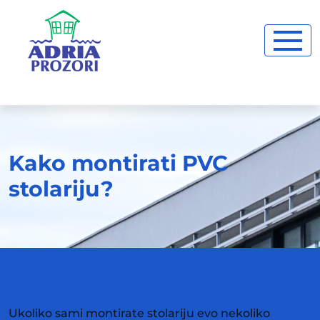
Kako montirati PVC
stolariju?
Ukoliko sami montirate stolariju evo nekoliko