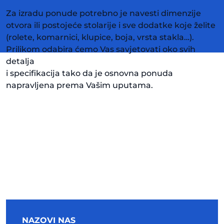
Za izradu ponude potrebno je navesti dimenzije
otvora ili postojeće stolarije i sve dodatke koje želite
(rolete, komarnici, klupice, boja, vrsta stakla…).
Prilikom odabira ćemo Vas savjetovati oko svih
detalja
i specifikacija tako da je osnovna ponuda
napravljena prema Vašim uputama.
NAZOVI NAS