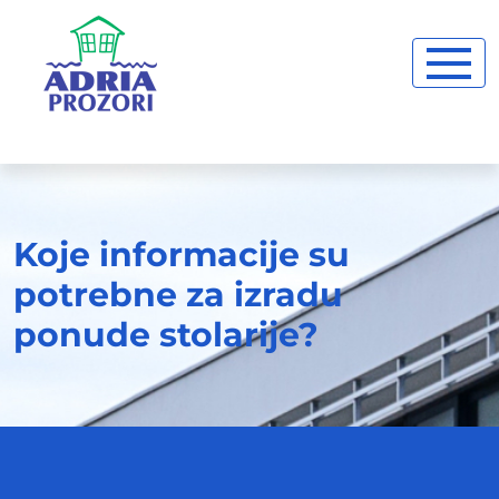
Koje informacije su
potrebne za izradu
ponude stolarije?