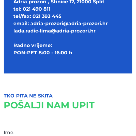
Adria prozori , Stinice 12, 21000 Split
tel: 021 490 811
tel/fax: 021 393 445
email:
adria-prozori@adria-prozori.hr
lada.radic-lima@adria-prozori.hr
Radno vrijeme:
PON-PET 8:00 - 16:00 h
TKO PITA NE SKITA
POŠALJI NAM UPIT
Ime: