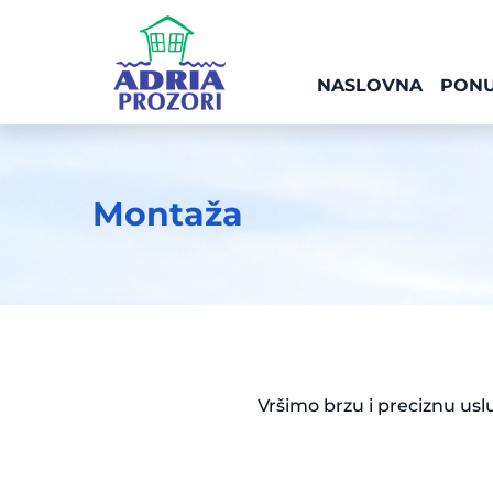
NASLOVNA
PON
Montaža
Vršimo brzu i preciznu usl