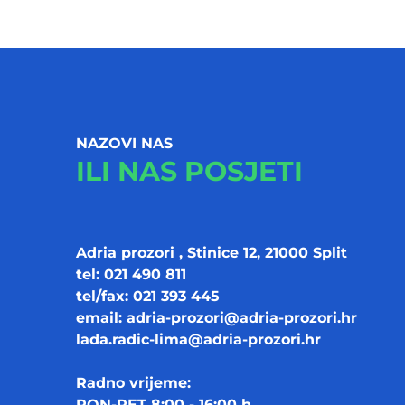
NAZOVI NAS
ILI NAS POSJETI
Adria prozori , Stinice 12, 21000 Split
tel: 021 490 811
tel/fax: 021 393 445
email:
adria-prozori@adria-prozori.hr
lada.radic-lima@adria-prozori.hr
Radno vrijeme:
PON-PET 8:00 - 16:00 h