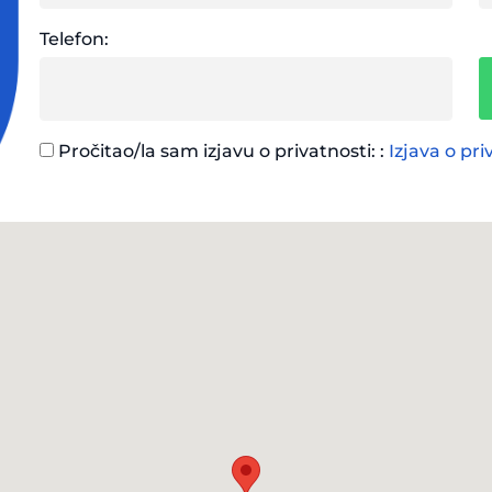
Telefon:
Pročitao/la sam izjavu o privatnosti: :
Izjava o pri