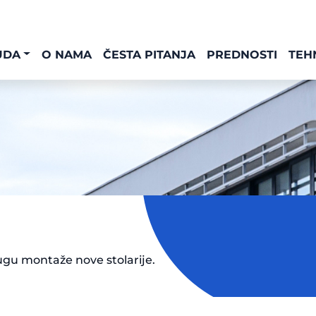
UDA
O NAMA
ČESTA PITANJA
PREDNOSTI
TEH
ugu montaže nove stolarije.