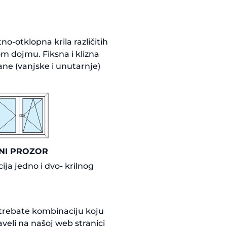
tno-otklopna krila različitih
om dojmu. Fiksna i klizna
ane (vanjske i unutarnje)
NI PROZOR
ja jedno i dvo- krilnog
trebate kombinaciju koju
veli na našoj web stranici