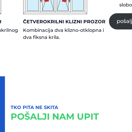
slobo
pošal
R
ČETVEROKRILNI KLIZNI PROZOR
okrilnog
Kombinacija dva klizno-otklopna i
dva fiksna krila.
TKO PITA NE SKITA
POŠALJI NAM UPIT