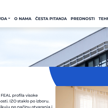
UDA
O NAMA
ČESTA PITANJA
PREDNOSTI
TEH
 FEAL profila visoke
osti. IZO staklo po izboru.
ikuju po načinu otvaranja i