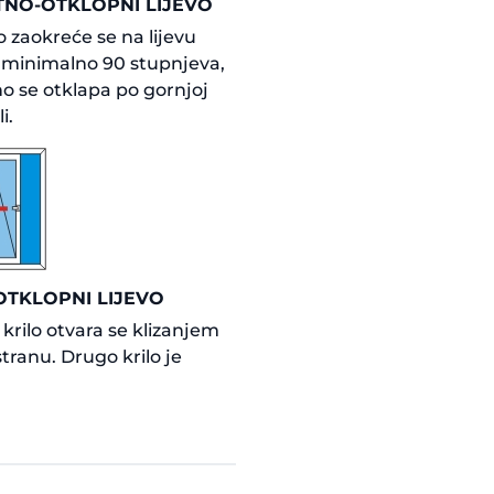
NO-OTKLOPNI LIJEVO
lo zaokreće se na lijevu
 minimalno 90 stupnjeva,
o se otklapa po gornjoj
i.
OTKLOPNI LIJEVO
krilo otvara se klizanjem
stranu. Drugo krilo je