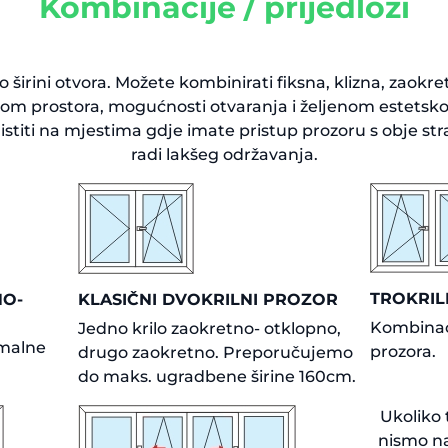
Kombinacije / prijedlozi
o o širini otvora. Možete kombinirati fiksna, klizna, zaokre
inom prostora, mogućnosti otvaranja i željenom estetsk
stiti na mjestima gdje imate pristup prozoru s obje str
radi lakšeg održavanja.
TROKRIL
NO-
KLASIČNI DVOKRILNI PROZOR
Kombinaci
Jedno krilo zaokretno- otklopno,
malne
prozora.
drugo zaokretno. Preporučujemo
do maks. ugradbene širine 160cm.
Ukoliko 
nismo na