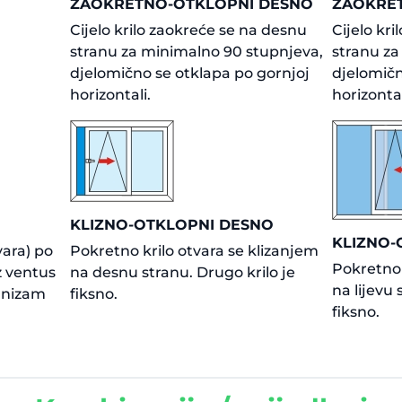
ZAOKRETNO-OTKLOPNI DESNO
ZAOKRET
Cijelo krilo zaokreće se na desnu
Cijelo kri
stranu za minimalno 90 stupnjeva,
stranu za
djelomično se otklapa po gornjoj
djelomičn
horizontali.
horizontal
KLIZNO-OTKLOPNI DESNO
KLIZNO-
vara) po
Pokretno krilo otvara se klizanjem
Pokretno 
ez ventus
na desnu stranu. Drugo krilo je
na lijevu 
anizam
fiksno.
fiksno.