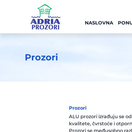
NASLOVNA
PON
Prozori
Prozori
ALU prozori izrađuju se od
kvalitete, čvrstoće i otporn
Prozori se međusobno razl