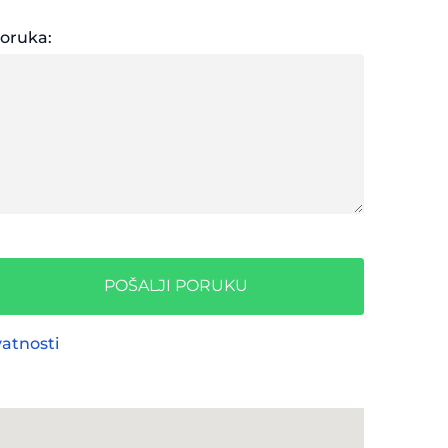
oruka:
POŠALJI PORUKU
vatnosti