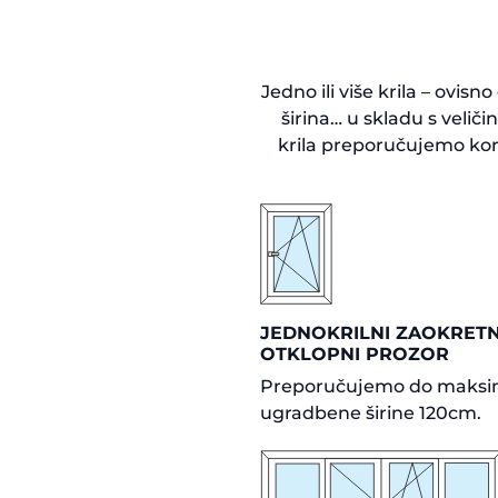
Jedno ili više krila – ovisn
širina… u skladu s velič
krila preporučujemo kori
JEDNOKRILNI ZAOKRET
OTKLOPNI PROZOR
Preporučujemo do maksi
ugradbene širine 120cm.