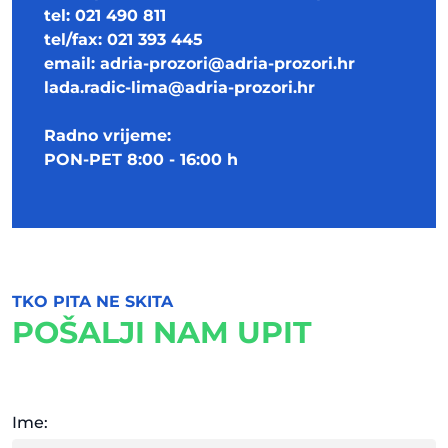
tel: 021 490 811
tel/fax: 021 393 445
email:
adria-prozori@adria-prozori.hr
lada.radic-lima@adria-prozori.hr
Radno vrijeme:
PON-PET 8:00 - 16:00 h
TKO PITA NE SKITA
POŠALJI NAM UPIT
Ime: